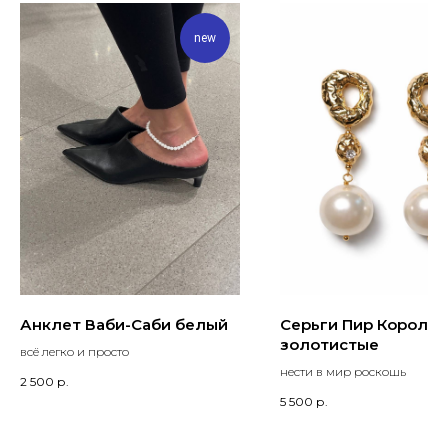
new
Анклет Ваби-Саби белый
Серьги Пир Короле
золотистые
всё легко и просто
нести в мир роскошь
2 500
р.
5 500
р.