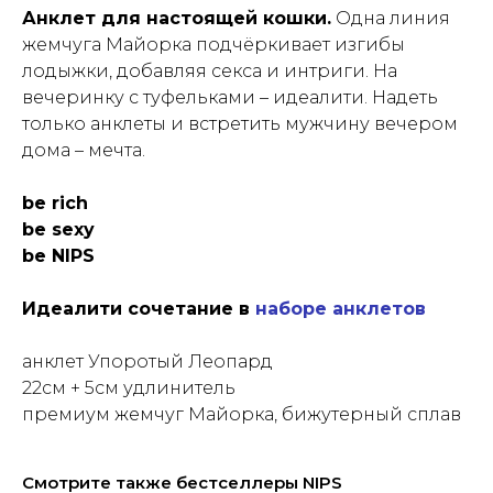
Анклет для настоящей кошки.
Одна линия
жемчуга Майорка подчёркивает изгибы
лодыжки, добавляя секса и интриги. На
вечеринку с туфельками – идеалити. Надеть
только анклеты и встретить мужчину вечером
дома – мечта.
be rich
be sexy
be NIPS
Идеалити сочетание в
наборе анклетов
анклет Упоротый Леопард
22см + 5см удлинитель
премиум жемчуг Майорка, бижутерный сплав
Смотрите также бестселлеры NIPS