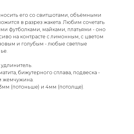
 носить его со свитшотами, объёмными
ожится в разрез жакета. Любим сочетать
ми футболками, майками, платьями - оно
сиво на контрасте с лимонным, с цветом
озовым и голубым - любые светлые
ье.
 удлинитель.
атита, бижутерного сплава, подвеска -
м жемчужина.
 3мм (потоньше) и 4мм (потолще).