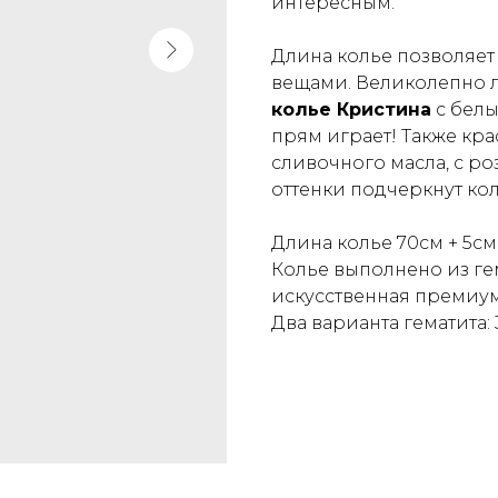
интересным.
Длина колье позволяет
вещами. Великолепно л
колье Кристина
с белы
прям играет! Также кра
сливочного масла, с р
оттенки подчеркнут кол
Длина колье 70см + 5см
Колье выполнено из гем
искусственная премиу
Два варианта гематита: